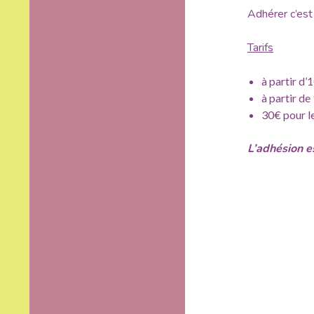
Adhérer c’est
Tarifs
à partir d’
à partir de
30€ pour le
L’adhésion e