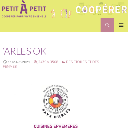
Recherche
Petit A Petit
ALLER
MENU
AU
PRINCI
CONTENU
‘ARLES OK
11 MARS 2021
2479 × 3508
DES ETOILES ET DES
FEMMES