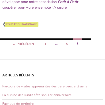
développe pour notre association
Petit à Petit
–
coopérer pour vivre ensemble
! A suivre…
EDUCATION NATIONALE
← PRÉCÉDENT
1
…
5
6
Navigation
des
articles
ARTICLES RÉCENTS
Parcours de visites apprenantes des tiers-lieux arlésiens
La cuisine des lundis fête son 1er anniversaire
Fabrique de territoire