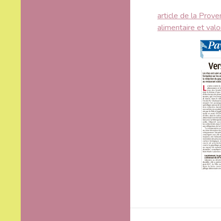
article de la Prove
alimentaire et val