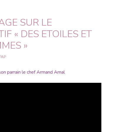
AGE SUR LE
TIF « DES ETOILES ET
MMES »
PAP
 son parrain le chef Armand Arnal