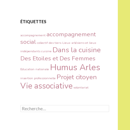
ÉTIQUETTES
accompagnement
accompagnement
social
collectif des tiers-Lieux arlésiens et lieux
Dans la cuisine
indépendants
cuisine
Des Etoiles et Des Femmes
Humus Arles
Education nationale
Projet citoyen
insertion professionnelle
Vie associative
volontariat
R
e
c
h
e