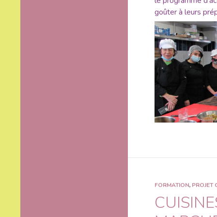
le programme d’a
goûter à leurs prép
FORMATION
,
PROJET 
CUISINE