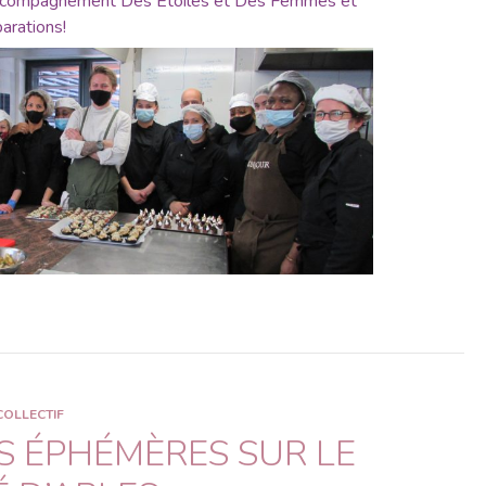
ccompagnement Des Etoiles et Des Femmes et
arations!
COLLECTIF
S ÉPHÉMÈRES SUR LE