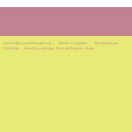
articles
contact@assopetitapetit.org
Mentions legales
Site réalisé par
WabiWeb
Identité graphique: Droit de Regard – Arles