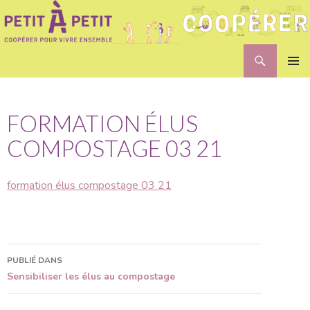
Recherche
Petit A Petit
ALLER
MENU
AU
PRINCI
CONTENU
FORMATION ÉLUS
COMPOSTAGE 03 21
formation élus compostage 03 21
PUBLIÉ DANS
Navigation
Sensibiliser les élus au compostage
des