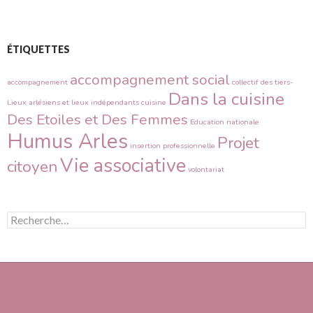
ÉTIQUETTES
accompagnement social
accompagnement
collectif des tiers-
Dans la cuisine
Lieux arlésiens et lieux indépendants
cuisine
Des Etoiles et Des Femmes
Education nationale
Humus Arles
Projet
insertion professionnelle
Vie associative
citoyen
volontariat
R
e
c
h
e
r
c
h