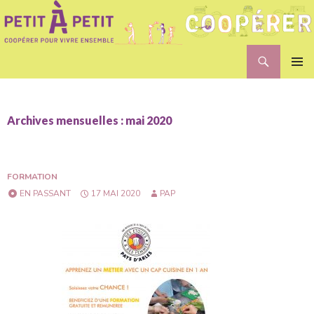
Recherche
Petit A Petit
ALLER
MENU
AU
PRINCI
CONTENU
Archives mensuelles : mai 2020
FORMATION
EN PASSANT
17 MAI 2020
PAP