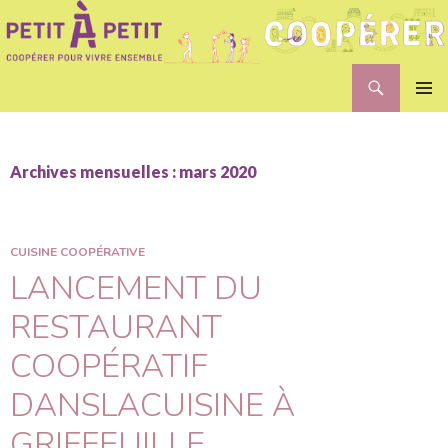
Recherche
Petit A Petit
ALLER
MENU
AU
PRINCI
CONTENU
Archives mensuelles : mars 2020
CUISINE COOPÉRATIVE
LANCEMENT DU
RESTAURANT
COOPÉRATIF
DANSLACUISINE À
GRIFFEUILLE