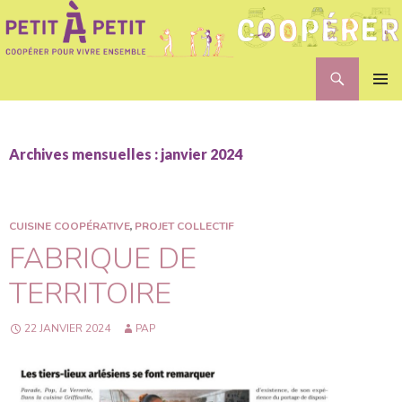
Recherche
Petit A Petit
ALLER
MENU
AU
PRINCI
CONTENU
Archives mensuelles : janvier 2024
CUISINE COOPÉRATIVE
,
PROJET COLLECTIF
FABRIQUE DE
TERRITOIRE
22 JANVIER 2024
PAP