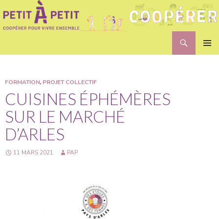
Recherche
Petit A Petit
ALLER
MENU
AU
PRINCI
CONTENU
FORMATION
,
PROJET COLLECTIF
CUISINES ÉPHÉMÈRES
SUR LE MARCHÉ
D’ARLES
11 MARS 2021
PAP