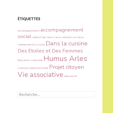
ÉTIQUETTES
accompagnement
accompagnement
social
collectif des tiers-Lieux arlésiens et lieux
Dans la cuisine
indépendants
cuisine
Des Etoiles et Des Femmes
Humus Arles
Education nationale
Projet citoyen
insertion professionnelle
Vie associative
volontariat
R
e
c
h
e