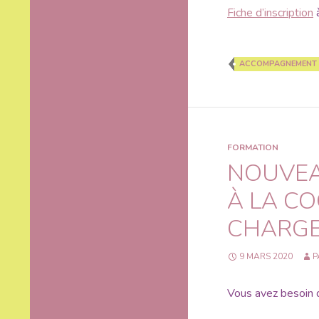
Fiche d’inscription
à
ACCOMPAGNEMENT 
FORMATION
NOUVEA
À LA CO
CHARG
9 MARS 2020
P
Vous avez besoin d