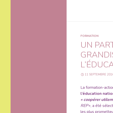
FORMATION
UN PAR
GRANDI
L’ÉDUC
11 SEPTEMBRE 201
La formation-actio
l’éducation nati
« coopérer utilem
REP+
, a été sélec
les plus promette