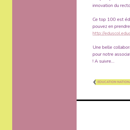
innovation du recto
Ce top 100 est édi
pouvez en prendre c
http://eduscol.educ
Une belle collabor
pour notre associa
! A suivre…
EDUCATION NATION
Navigation
des