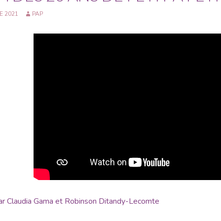
E 2021
PAP
 par Claudia Gama et Robinson Ditandy-Lecomte