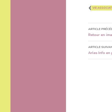
VIE ASSOCIAT
ARTICLE PRÉCÉ
Navigat
Retour en imag
des
ARTICLE SUIVA
articles
Arles Info en 