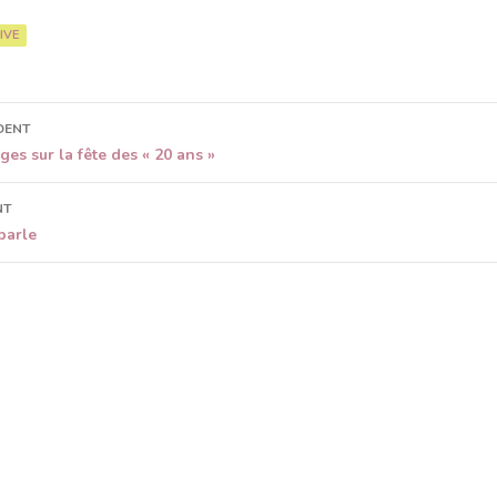
IVE
DENT
ion
es sur la fête des « 20 ans »
NT
parle