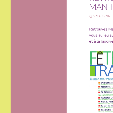
MANIF
5 MARS 2020
Retrouvez Mar
vous au jeu su
et à la biodiv