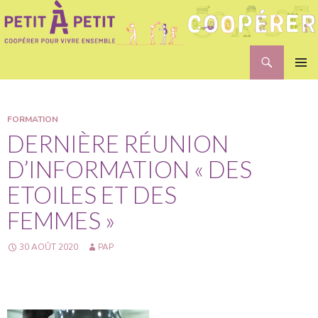
Recherche
Petit A Petit
ALLER
MENU
AU
PRINCI
CONTENU
FORMATION
DERNIÈRE RÉUNION
D’INFORMATION « DES
ETOILES ET DES
FEMMES »
30 AOÛT 2020
PAP